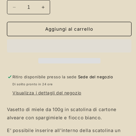
Diminuisci
Aumenta
quantità
quantità
per
per
[237]
[237]
Aggiungi al carrello
Bomboniera
Bomboniera
Miele
Miele
scatolina
scatolina
Alveare
Alveare
con
con
Spargimiele
Spargimiele
Ritiro disponibile presso la sede
Sede del negozio
Di solito pronto in 24 ore
Visualizza i dettagli del negozio
Vasetto di miele da 100g in scatolina di cartone
alveare con spargimiele e fiocco bianco.
E’ possibile inserire all'interno della scatolina un