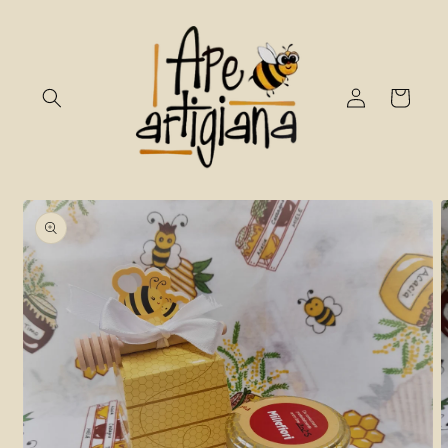
Vai
direttamente
ai contenuti
Accedi
Carrello
Passa alle
informazioni
sul prodotto