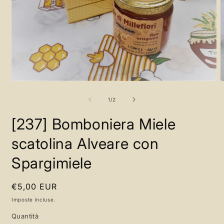
Apri
A
contenuti
c
multimediali
m
su
1
/
2
1
2
in
i
[237] Bomboniera Miele
finestra
f
modale
m
scatolina Alveare con
Spargimiele
Prezzo
€5,00 EUR
di
Imposte incluse.
listino
Quantità